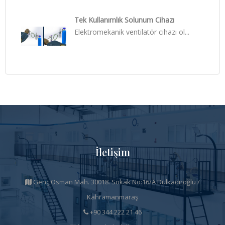
Tek Kullanımlık Solunum Cihazı
Elektromekanik ventilatör cihazı ol...
İletişim
Genç Osman Mah. 30018. Sokak No:16/A Dulkadiroğlu /
Kahramanmaraş
+90 344 222 21 46