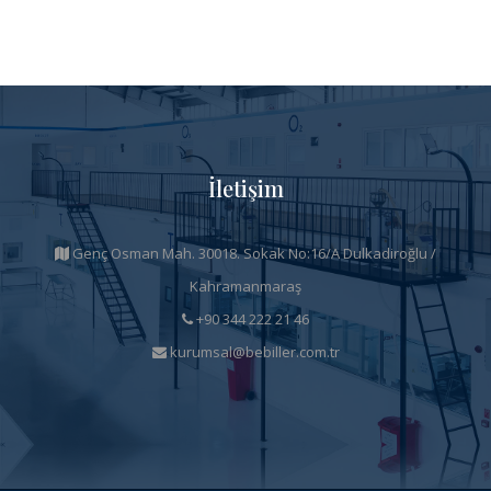
İletişim
Genç Osman Mah. 30018. Sokak No:16/A Dulkadiroğlu /
Kahramanmaraş
+90 344 222 21 46
kurumsal@bebiller.com.tr