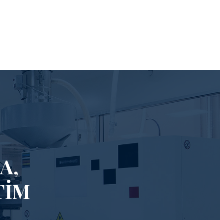
A,
TIM