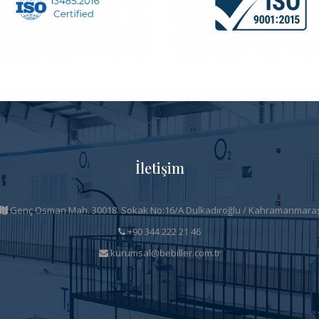
İletişim
Genç Osman Mah. 30018. Sokak No:16/A Dulkadiroğlu / Kahramanmara
+90 344 222 21 46
kurumsal@bebiller.com.tr